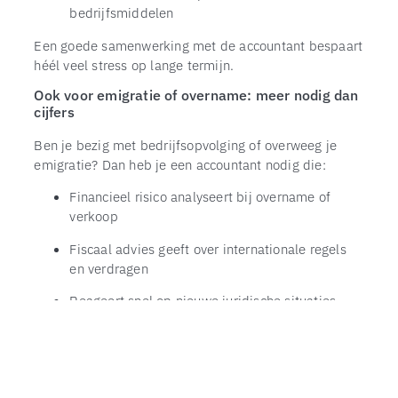
bedrijfsmiddelen
Een goede samenwerking met de accountant bespaart
héél veel stress op lange termijn.
Ook voor emigratie of overname: meer nodig dan
TOP
cijfers
Ben je bezig met bedrijfsopvolging of overweeg je
emigratie? Dan heb je een accountant nodig die:
Financieel risico analyseert bij overname of
verkoop
Fiscaal advies geeft over internationale regels
en verdragen
Reageert snel op nieuwe juridische situaties
Helder communiceert met externe partijen
(notaris, fiscus)
In zulke situaties draai je niet met veilige