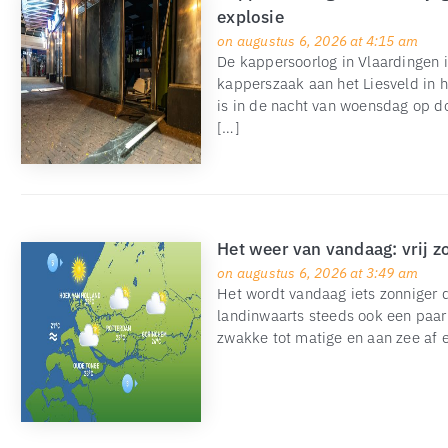
explosie
on augustus 6, 2026 at 4:15 am
De kappersoorlog in Vlaardingen i
kapperszaak aan het Liesveld in 
is in de nacht van woensdag op 
[…]
Het weer van vandaag: vrij z
on augustus 6, 2026 at 3:49 am
Het wordt vandaag iets zonniger da
landinwaarts steeds ook een paar
zwakke tot matige en aan zee af en