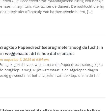
Diederik uit Goedereede zat maandagavond rustig een boekje
te lezen in zijn tuin, vlak achter de duinen. De rooklucht die hij
rook bleek niet afkomstig van barbecueënde buren, […]
Brugklep Papendrechtsebrug metershoog de lucht in
en weggehaald: dit is hoe dat eruitziet
on augustus 4, 2026 at 6:54 pm
Een gek gezicht voor wie nu naar de Papendrechtsebrug kijkt:
de brugklep is weg. Rijkswaterstaat is de afgelopen dagen
bezig geweest met het uitvijzelen van de klep, die in de […]
Tijdens openingstijd vallen houten en stalen balken