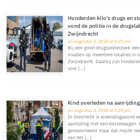
Honderden kilo's drugs en s
vond de politie in de drugsla
Zwijndrecht
on augustus 5, 2026 at 6:25 pm
Bij een groot drugsonderzoek dee
invallen op meerdere locaties in 
Zwijndrecht. Daarbij zijn honderd
voor […]
Kind overleden na aanrijdin
on augustus 5, 2026 at 5:20 pm
In Dordrecht is woensdagavond ee
aanrijding met een bestelwagen. H
gereanimeerd maar dat mocht nie
van het […]