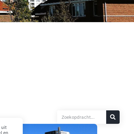
uit
:
baar