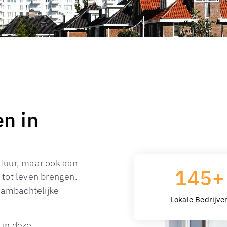
n in
ultuur, maar ook aan
145
+
 tot leven brengen.
f ambachtelijke
Lokale Bedrijve
e in deze