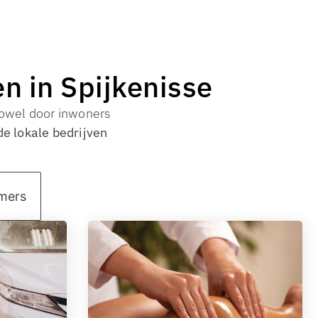
en in Spijkenisse
 zowel door inwoners
de lokale bedrijven
emers