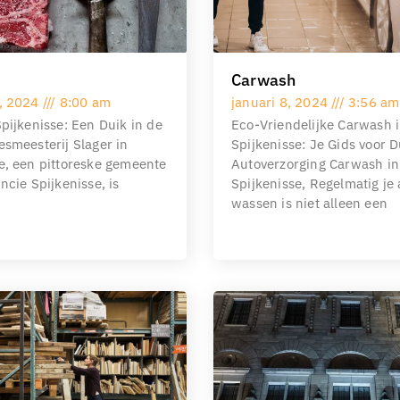
Carwash
0, 2024
8:00 am
januari 8, 2024
3:56 am
Spijkenisse: Een Duik in de
Eco-Vriendelijke Carwash 
esmeesterij Slager in
Spijkenisse: Je Gids voor
e, een pittoreske gemeente
Autoverzorging Carwash in
incie Spijkenisse, is
Spijkenisse, Regelmatig je
wassen is niet alleen een