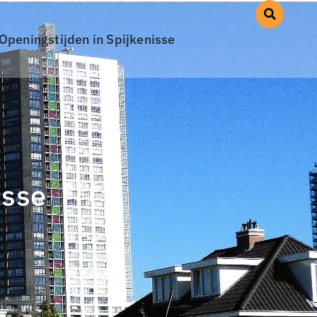
Openingstijden in Spijkenisse
isse