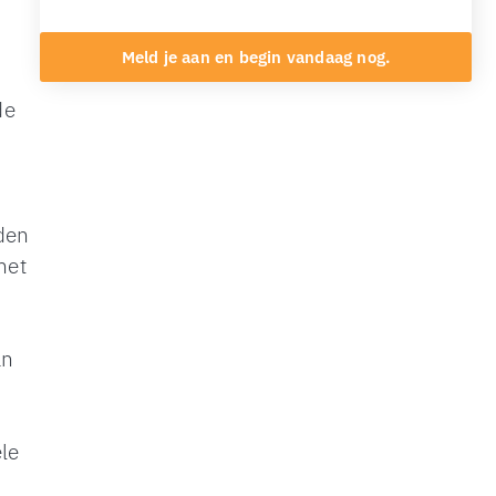
Meld je aan en begin vandaag nog.
de
eden
het
an
ele