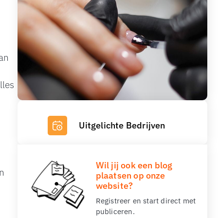
van
lles
Uitgelichte Bedrijven
Wil jij ook een blog
en
plaatsen op onze
website?
Registreer en start direct met
publiceren.