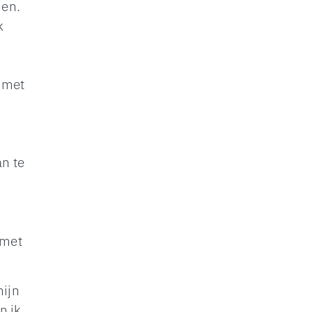
men.
k
 met
n te
 met
mijn
n ik