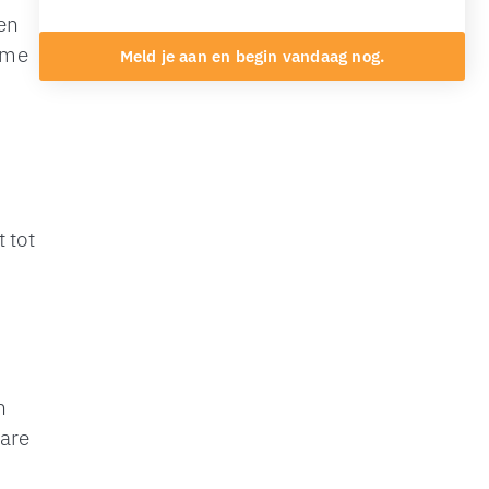
een
ame
Meld je aan en begin vandaag nog.
 tot
n
bare