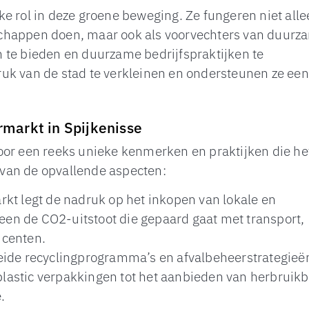
e rol in deze groene beweging. Ze fungeren niet all
schappen doen, maar ook als voorvechters van duurz
 te bieden en duurzame bedrijfspraktijken te
uk van de stad te verkleinen en ondersteunen ze een
markt in Spijkenisse
oor een reeks unieke kenmerken en praktijken die het
e van de opvallende aspecten:
kt legt de nadruk op het inkopen van lokale en
leen de CO2-uitstoot die gepaard gaat met transport,
ucenten.
eide recyclingprogramma’s en afvalbeheerstrategieë
astic verpakkingen tot het aanbieden van herbruik
.