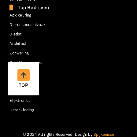
Top Bedrijven
Apk keuring
Dierenspeciaalzaak
Diëtist
Architect
Zonwering
Belegde broodjes
Container huren
Begraafplaats
TOP
Copywriter
Elektronica
Herenkleding
© 2024 All rights Reserved. Design by
Spijkenisse