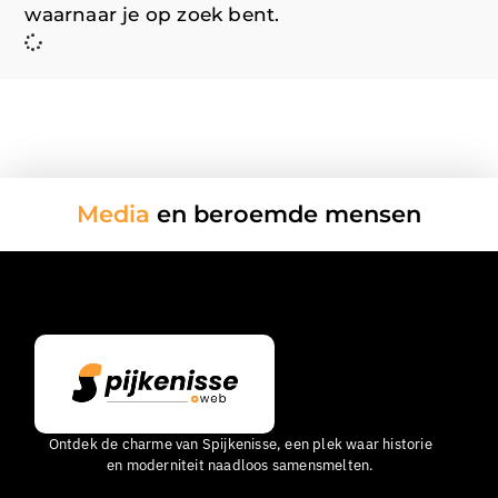
waarnaar je op zoek bent.
Media
en beroemde mensen
Ontdek de charme van Spijkenisse, een plek waar historie
en moderniteit naadloos samensmelten.