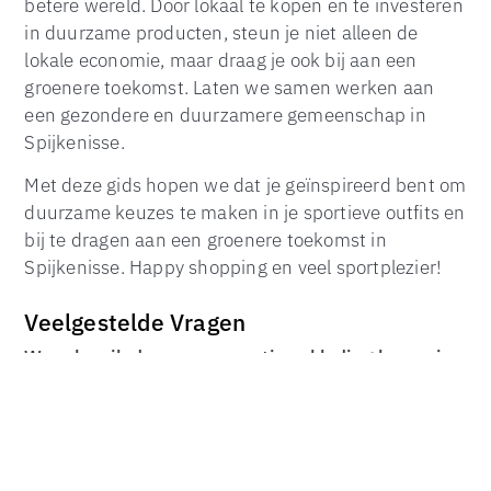
betere wereld. Door lokaal te kopen en te investeren
in duurzame producten, steun je niet alleen de
lokale economie, maar draag je ook bij aan een
groenere toekomst. Laten we samen werken aan
een gezondere en duurzamere gemeenschap in
TOP
Spijkenisse.
Met deze gids hopen we dat je geïnspireerd bent om
duurzame keuzes te maken in je sportieve outfits en
bij te dragen aan een groenere toekomst in
Spijkenisse. Happy shopping en veel sportplezier!
Veelgestelde Vragen
Waar kan ik duurzame sportieve kleding kopen in
Spijkenisse?
Er zijn verschillende winkels in Spijkenisse die
duurzame sportieve kleding aanbieden, waaronder
GreenFit Sports, EcoSports Boutique, en