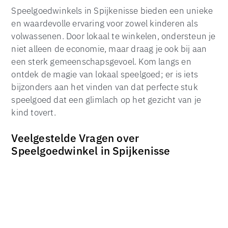
Speelgoedwinkels in Spijkenisse bieden een unieke
en waardevolle ervaring voor zowel kinderen als
volwassenen. Door lokaal te winkelen, ondersteun je
niet alleen de economie, maar draag je ook bij aan
TOP
een sterk gemeenschapsgevoel. Kom langs en
ontdek de magie van lokaal speelgoed; er is iets
bijzonders aan het vinden van dat perfecte stuk
speelgoed dat een glimlach op het gezicht van je
kind tovert.
Veelgestelde Vragen over
Speelgoedwinkel in Spijkenisse
Wat zijn de openingstijden van lokale
speelgoedwinkels in Spijkenisse?
De meeste speelgoedwinkels in Spijkenisse zijn
geopend van maandag tot en met zaterdag, van
09:00 tot 18:00 uur. Sommige winkels hebben op