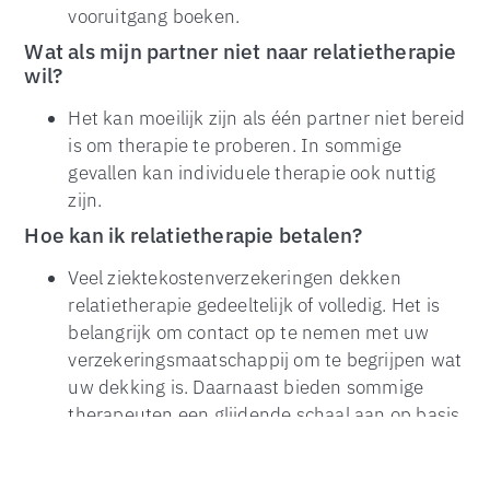
vooruitgang boeken.
Wat als mijn partner niet naar relatietherapie
wil?
Het kan moeilijk zijn als één partner niet bereid
is om therapie te proberen. In sommige
gevallen kan individuele therapie ook nuttig
TOP
zijn.
Hoe kan ik relatietherapie betalen?
Veel ziektekostenverzekeringen dekken
relatietherapie gedeeltelijk of volledig. Het is
belangrijk om contact op te nemen met uw
verzekeringsmaatschappij om te begrijpen wat
uw dekking is. Daarnaast bieden sommige
therapeuten een glijdende schaal aan op basis
van inkomen om de kosten betaalbaarder te
maken.