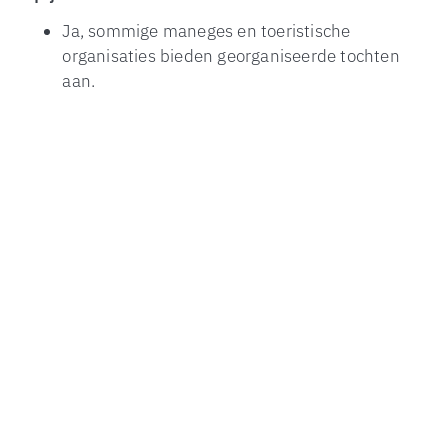
Ja, sommige maneges en toeristische
organisaties bieden georganiseerde tochten
aan.
Heb ik een vergunning nodig om te
paardrijden in de natuurgebieden van
Spijkenisse?
In sommige gebieden is een vergunning
vereist. Controleer altijd de lokale regelgeving
voordat je gaat rijden.
Kan ik mijn eigen paard meenemen naar de
ruiterpaden in Spijkenisse?
Ja, de meeste ruiterpaden staan toe dat je je
eigen paard meeneemt. Zorg ervoor dat je
paard gezond en goed verzorgd is.
Hoe kan ik me aanmelden voor paardrijlessen
in Spijkenisse?