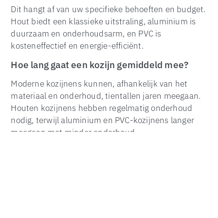
Dit hangt af van uw specifieke behoeften en budget.
Hout biedt een klassieke uitstraling, aluminium is
TOP
duurzaam en onderhoudsarm, en PVC is
kosteneffectief en energie-efficiënt.
Hoe lang gaat een kozijn gemiddeld mee?
Moderne kozijnens kunnen, afhankelijk van het
materiaal en onderhoud, tientallen jaren meegaan.
Houten kozijnens hebben regelmatig onderhoud
nodig, terwijl aluminium en PVC-kozijnens langer
meegaan met minder onderhoud.
Waar kan ik kozijnen kopen in Spijkenisse?
Er zijn verschillende lokale leveranciers in
Spijkenisse die hoogwaardige kozijnens aanbieden,
zoals Zaanse Kozijnspecialist, Kozijnens Spijkenisse
BV, en Duurzaam Kozijn.