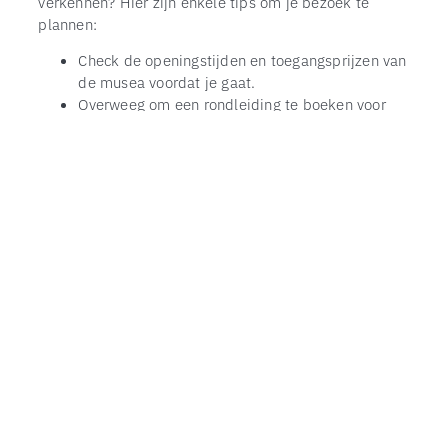
verkennen? Hier zijn enkele tips om je bezoek te
plannen:
Check de openingstijden en toegangsprijzen van
de musea voordat je gaat.
Overweeg om een rondleiding te boeken voor
een meer diepgaande ervaring.
Vergeet niet om de museumwinkels en cafés te
bezoeken voor unieke souvenirs en lekkernijen.
Met deze tips ben je klaar om op avontuur te gaan en
de verborgen schatten van Spijkenisse te ontdekken.
Conclusie
De musea van Spijkenisse bieden een rijke en
gevarieerde culturele ervaring die zowel educatief als
inspirerend is. Of je nu geïnteresseerd bent in
geschiedenis, kunst of wetenschap, er is altijd iets
nieuws en spannends te ontdekken. Dus waar wacht
je nog op? Plan je bezoek vandaag nog en ontdek de
fascinerende wereld van de musea in Spijkenisse.