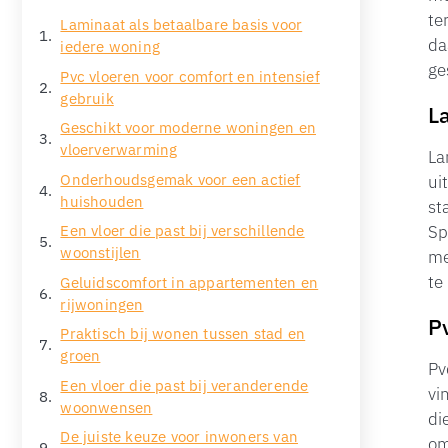
te
Laminaat als betaalbare basis voor
da
iedere woning
ge
Pvc vloeren voor comfort en intensief
gebruik
L
Geschikt voor moderne woningen en
vloerverwarming
La
Onderhoudsgemak voor een actief
ui
huishouden
st
Sp
Een vloer die past bij verschillende
woonstijlen
me
te
Geluidscomfort in appartementen en
rijwoningen
P
Praktisch bij wonen tussen stad en
groen
Pv
Een vloer die past bij veranderende
vi
woonwensen
di
De juiste keuze voor inwoners van
om