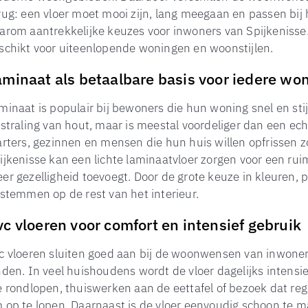
rug: een vloer moet mooi zijn, lang meegaan en passen bij h
arom aantrekkelijke keuzes voor inwoners van Spijkenisse
schikt voor uiteenlopende woningen en woonstijlen.
aminaat als betaalbare basis voor iedere wo
minaat is populair bij bewoners die hun woning snel en stij
tstraling van hout, maar is meestal voordeliger dan een ec
arters, gezinnen en mensen die hun huis willen opfrissen 
ijkenisse kan een lichte laminaatvloer zorgen voor een ruimte
er gezelligheid toevoegt. Door de grote keuze in kleuren, 
 stemmen op de rest van het interieur.
vc vloeren voor comfort en intensief gebruik
c vloeren sluiten goed aan bij de woonwensen van inwone
nden. In veel huishoudens wordt de vloer dagelijks intensi
e rondlopen, thuiswerken aan de eettafel of bezoek dat regel
 op te lopen. Daarnaast is de vloer eenvoudig schoon te m