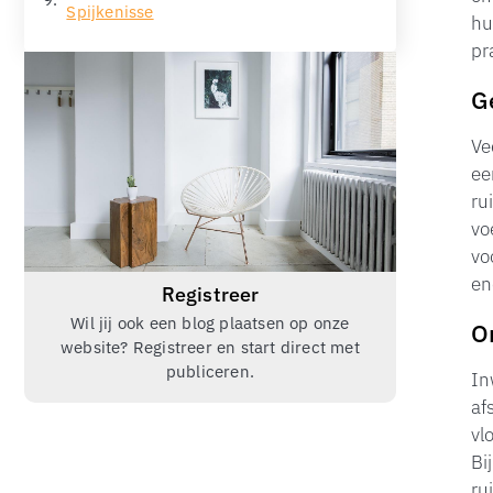
Spijkenisse
hu
pr
G
Ve
ee
ru
vo
vo
en
Registreer
Wil jij ook een blog plaatsen op onze
O
website? Registreer en start direct met
publiceren.
In
af
vl
Bi
ru