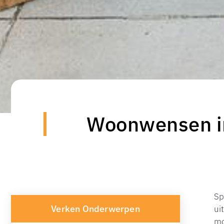
Woonwensen in
Sp
Verken Onderwerpen
ui
mo