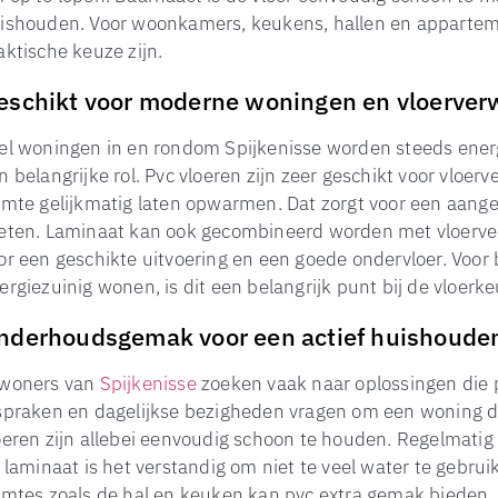
ishouden. Voor woonkamers, keukens, hallen en apparteme
aktische keuze zijn.
eschikt voor moderne woningen en vloerve
el woningen in en rondom Spijkenisse worden steeds energi
n belangrijke rol. Pvc vloeren zijn zeer geschikt voor vlo
imte gelijkmatig laten opwarmen. Dat zorgt voor een aan
eten. Laminaat kan ook gecombineerd worden met vloerver
or een geschikte uitvoering en een goede ondervloer. Voo
ergiezuinig wonen, is dit een belangrijk punt bij de vloerke
nderhoudsgemak voor een actief huishoude
woners van
Spijkenisse
zoeken vaak naar oplossingen die pa
spraken en dagelijkse bezigheden vragen om een woning di
oeren zijn allebei eenvoudig schoon te houden. Regelmatig 
j laminaat is het verstandig om niet te veel water te gebruik
imtes zoals de hal en keuken kan pvc extra gemak bieden,