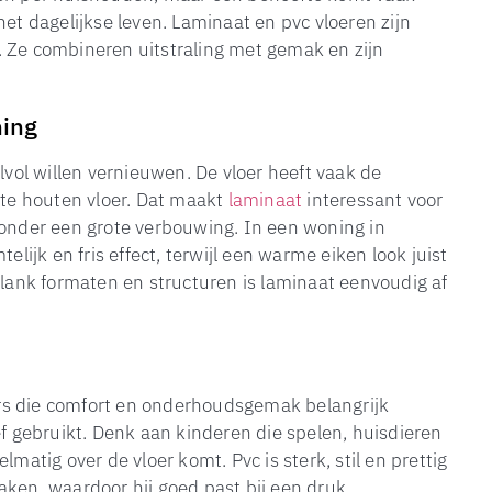
et dagelijkse leven. Laminaat en pvc vloeren zijn
. Ze combineren uitstraling met gemak en zijn
ning
lvol willen vernieuwen. De vloer heeft vaak de
hte houten vloer. Dat maakt
laminaat
interessant voor
zonder een grote verbouwing. In een woning in
lijk en fris effect, terwijl een warme eiken look juist
plank formaten en structuren is laminaat eenvoudig af
rs die comfort en onderhoudsgemak belangrijk
ef gebruikt. Denk aan kinderen die spelen, huisdieren
matig over de vloer komt. Pvc is sterk, stil en prettig
aken, waardoor hij goed past bij een druk