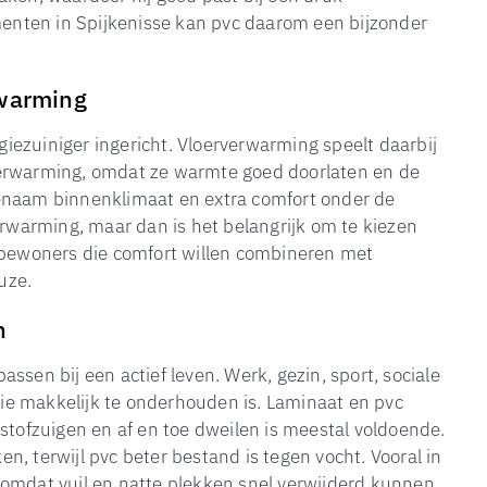
nten in Spijkenisse kan pvc daarom een bijzonder
rwarming
ezuiniger ingericht. Vloerverwarming speelt daarbij
erverwarming, omdat ze warmte goed doorlaten en de
genaam binnenklimaat en extra comfort onder de
warming, maar dan is het belangrijk om te kiezen
r bewoners die comfort willen combineren met
uze.
n
ssen bij een actief leven. Werk, gezin, sport, sociale
e makkelijk te onderhouden is. Laminaat en pvc
stofzuigen en af en toe dweilen is meestal voldoende.
en, terwijl pvc beter bestand is tegen vocht. Vooral in
 omdat vuil en natte plekken snel verwijderd kunnen