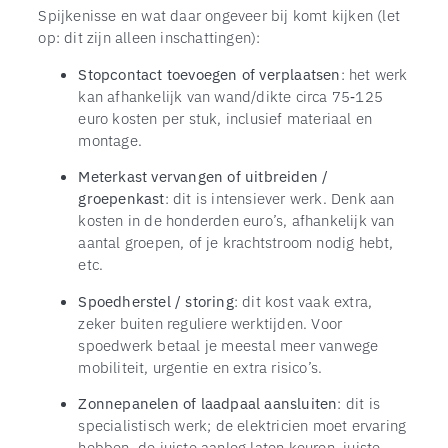
Spijkenisse en wat daar ongeveer bij komt kijken (let
op: dit zijn alleen inschattingen):
Stopcontact toevoegen of verplaatsen
: het werk
kan afhankelijk van wand/dikte circa 75‑125
euro kosten per stuk, inclusief materiaal en
montage.
Meterkast vervangen of uitbreiden /
groepenkast
: dit is intensiever werk. Denk aan
kosten in de honderden euro’s, afhankelijk van
aantal groepen, of je krachtstroom nodig hebt,
etc.
TOP
Spoedherstel / storing
: dit kost vaak extra,
zeker buiten reguliere werktijden. Voor
spoedwerk betaal je meestal meer vanwege
mobiliteit, urgentie en extra risico’s.
Zonnepanelen of laadpaal aansluiten
: dit is
specialistisch werk; de elektricien moet ervaring
hebben, de juiste aanleg laten keuren, juiste