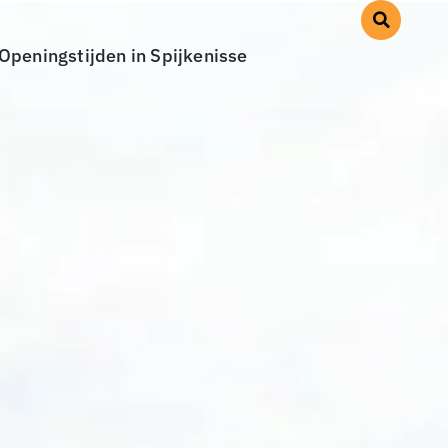
Openingstijden in Spijkenisse