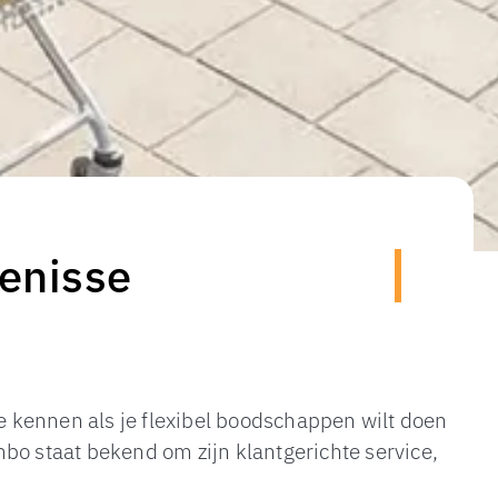
kenisse
e kennen als je flexibel boodschappen wilt doen
o staat bekend om zijn klantgerichte service,