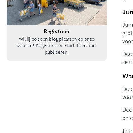
Jum
Jumb
Registreer
grot
Wil jij ook een blog plaatsen op onze
voor
website? Registreer en start direct met
publiceren.
Door
ze u
Wan
De d
voor
Door
en c
In h