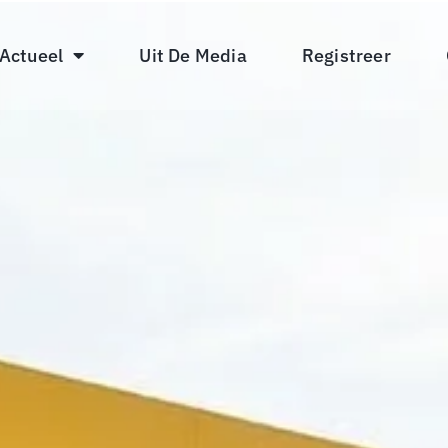
 Actueel
Uit De Media
Registreer