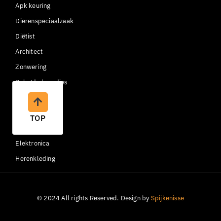
Apk keuring
Dierenspeciaalzaak
Diëtist
Architect
Zonwering
Belegde broodjes
Container huren
Begraafplaats
TOP
Copywriter
Elektronica
Herenkleding
© 2024 All rights Reserved. Design by
Spijkenisse