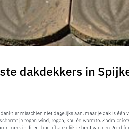
ste dakdekkers in Spijk
 denkt er misschien niet dagelijks aan, maar je dak is één 
schermt je tegen wind, regen, kou én warmte. Zodra er iet
orm, merk je direct hoe afhankelijk je bent van een goed fu