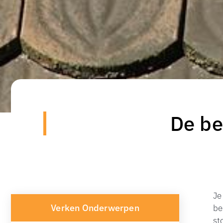
De be
Je
Verken Onderwerpen
be
st