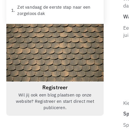
da
Zet vandaag de eerste stap naar een
zorgeloos dak
Wa
Ee
ju
Registreer
Wil jij ook een blog plaatsen op onze
website? Registreer en start direct met
Ki
publiceren.
Sp
Sp